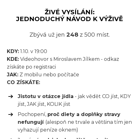
ŽIVÉ VYSÍLÁNÍ:
JEDNODUCHÝ NÁVOD K VÝŽIVĚ
Zbývá už jen
248
z 500 míst.
KDY:
1.10. v 19:00
KDE:
Videohovor s Miroslavem Jílkem - odkaz
získáte po registraci
JAK:
Z mobilu nebo počítače
CO ZÍSKÁTE:
Jistotu v otázce jídla
- jak vědět CO jíst, KDY
jíst, JAK jíst, KOLIK jíst
Pochopení,
proč diety a doplňky stravy
nefungují
(alespoň ne trvale a většina tím jen
vyhazují peníze oknem)