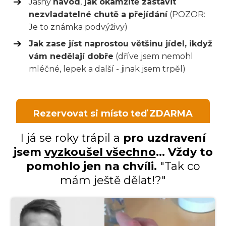
Jasný
návod
,
jak okamžitě zastavit
nezvladatelné chutě a přejídání
(POZOR:
Je to známka podvýživy)
Jak zase jíst naprostou většinu jídel, ikdyž
vám nedělají dobře
(dříve jsem nemohl
mléčné, lepek a další - jinak jsem trpěl)
Rezervovat si místo teď ZDARMA
I já se roky trápil a
pro uzdravení
jsem
vyzkoušel všechno
... Vždy to
pomohlo jen na chvíli.
"Tak co
mám ještě dělat!?"