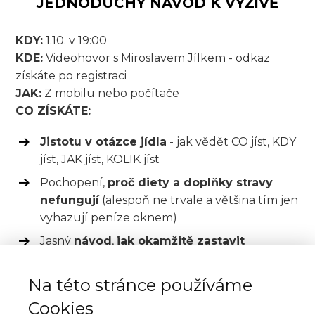
JEDNODUCHÝ NÁVOD K VÝŽIVĚ
KDY:
1.10. v 19:00
KDE:
Videohovor s Miroslavem Jílkem - odkaz
získáte po registraci
JAK:
Z mobilu nebo počítače
CO ZÍSKÁTE:
Jistotu v otázce jídla
- jak vědět CO jíst, KDY
jíst, JAK jíst, KOLIK jíst
Pochopení,
proč diety a doplňky stravy
nefungují
(alespoň ne trvale a většina tím jen
vyhazují peníze oknem)
Jasný
návod
,
jak okamžitě zastavit
nezvladatelné chutě a přejídání
(POZOR:
Je to známka podvýživy)
Na této stránce používáme
Jak zase jíst naprostou většinu jídel, ikdyž
Cookies