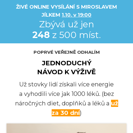
ŽIVÉ ONLINE VYSÍLÁNÍ S MIROSLAVEM
JÍLKEM
1.10. v 19:00
Zbývá už jen
248
z 500 míst.
POPRVÉ VEŘEJNĚ ODHALÍM
JEDNODUCHÝ
NÁVOD K VÝŽIVĚ
Už stovky lidí získali více energie
a vyhodili více jak 1000 léků. (bez
náročných diet, doplňků a léků a
už
za 30 dní
)