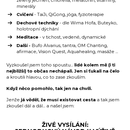
zelený ječmen, chlorella, melatonin, vitamíny,
minerály
Cvičení
- TaiJi, QiGong, jóga, fyzioterapie
Dechové techniky
- dle Wima Hofa, Buteyko,
holotropní dýchání
Meditace
- v tichost, vedené, dynamické
Další -
Bufo Alvarius, tantra, OM Chanting,
afirmace, Vision Quest, Aquahealing, masáže ...
Vyzkoušel jsem toho spoustu...
lidé kolem mě (i ti
nejbližší) to občas nechápali. Jen si ťukali na čelo
a kroutili hlavou, co to zase zkouším.
Když něco pomohlo, tak jen na chvíli.
Jenže
já věděl, že musí existovat cesta
a tak jsem
zkoušel dál a dál... a našel jsem:
ŽIVÉ VYSÍLÁNÍ: