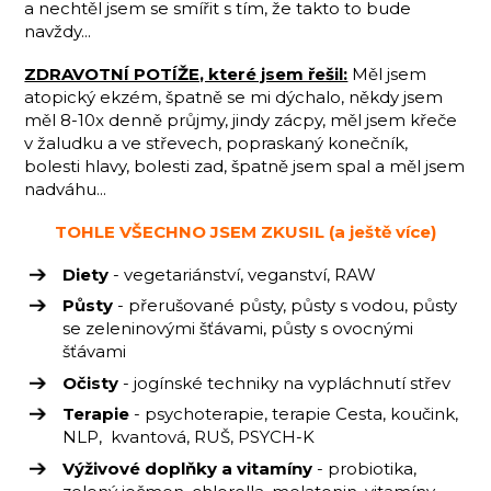
a nechtěl jsem se smířit s tím, že takto to bude
navždy...
ZDRAVOTNÍ POTÍŽE, které jsem řešil:
Měl jsem
atopický ekzém, špatně se mi dýchalo, někdy jsem
měl 8-10x denně průjmy, jindy zácpy, měl jsem křeče
v žaludku a ve střevech, popraskaný konečník,
bolesti hlavy, bolesti zad, špatně jsem spal a měl jsem
nadváhu...
TOHLE VŠECHNO JSEM ZKUSIL (a ještě více)
Diety
- vegetariánství, veganství, RAW
Půsty
- přerušované půsty, půsty s vodou, půsty
se zeleninovými šťávami, půsty s ovocnými
šťávami
Očisty
- jogínské techniky na vypláchnutí střev
Terapie
- psychoterapie, terapie Cesta, koučink,
NLP, kvantová, RUŠ, PSYCH-K
Výživové doplňky a vitamíny
- probiotika,