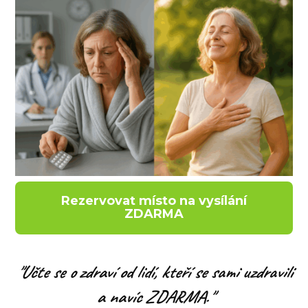
Rezervovat místo na vysílání
ZDARMA
"Učte se o
zdraví
od lidí, kteří se sami uzdravili
a navíc ZDARMA."