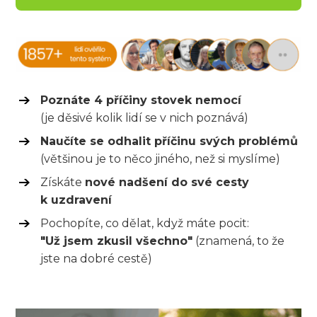
Poznáte 4 příčiny stovek nemocí
(je děsivé kolik lidí se v nich poznává)
Naučíte se odhalit příčinu svých problémů
(většinou je to něco jiného, než si myslíme)
Získáte
nové nadšení do své cesty
k uzdravení
Pochopíte, co dělat, když máte pocit:
"Už jsem zkusil všechno"
(znamená, to že
jste na dobré cestě)