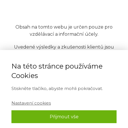
Obsah na tomto webu je určen pouze pro
vzdělávací a informační účely.
Uvedené výsledky a zkušenosti klientů jsou
individuální a nelze je považovat za typické ani
garantované. Informace o zdraví nenahrazují
Na této stránce používáme
lékařskou péči ani doporučení kvalifikovaného
Cookies
odborníka. Před jakoukoli změnou životního stylu
nebo léčby se poraďte se svým lékařem.
Stiskněte tlačíko, abyste mohli pokračovat.
This site is not a part of Google™ or YouTube™.
Additionally, this site is NOT endorsed by Google™
Nastavení cookies
in any way. GOOGLE™ and YOUTUBE™ are
trademarks of Google LLC.
Přijmout vše