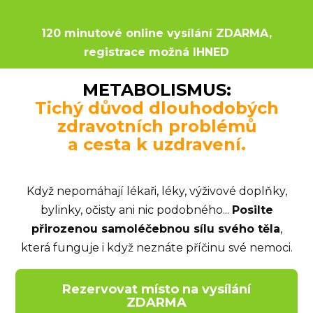
120 minutové online vysílání ZDARMA,
registrace možná IHNED
METABOLISMUS:
Tichý důvod dlouhodobých
zdravotních problémů
a cesta k uzdravení.
Když nepomáhají lékaři, léky, výživové doplňky,
bylinky, očisty ani nic podobného...
Posilte
přirozenou samoléčebnou sílu svého těla
,
která funguje i když neznáte příčinu své nemoci.
Rezervovat místo na vysílání
ZDARMA