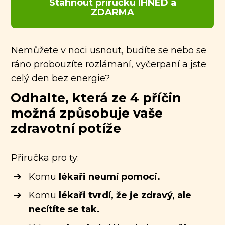
Stáhnout příručku IHNED a
ZDARMA
Nemůžete v noci usnout, budíte se nebo se
ráno probouzíte rozlámaní, vyčerpaní
a jste
celý den bez energie?
Odhalte, která ze 4 příčin
možná způsobuje vaše
zdravotní potíže
Příručka pro ty:
Komu
lékaři neumí pomoci.
Komu
lékaři
tvrdí, že je zdravý, ale
necítíte se tak.