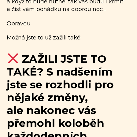
a když to bude nutné, tak vás budu i krmit
a číst vám pohádku na dobrou noc...
Opravdu.
Možná jste to už zažili také:
ZAŽILI JSTE TO
TAKÉ? S nadšením
jste se rozhodli pro
nějaké změny,
ale nakonec vás
přemohl koloběh
každodenních