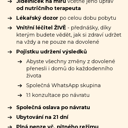
Jídelníček na míru
včetně jeho úprav
od nutričního terapeuta
Lékařský dozor
po celou dobu pobytu
Vnitřní léčitel ŽIVĚ
- přednášky, díky
kterým budete vědět, jak si zdraví udržet
na vždy a ne pouze na dovolené
Pojistku udržení výsledků
Abyste všechny změny z dovolené
přenesli i domů do každodenního
života
Společná WhatsApp skupina
1:1 konzultace po návratu
Společná oslava po návratu
Ubytování na 21 dní
Plná penze vč. pitného režimu