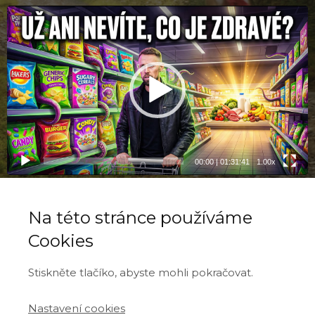
Video
přehrávač
00:00
|
01:31:41
1.00x
Na této stránce používáme
Cookies
Stiskněte tlačíko, abyste mohli pokračovat.
Nastavení cookies