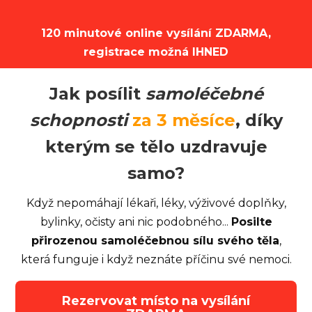
120 minutové online vysílání ZDARMA,
registrace možná IHNED
Jak posílit
samoléčebné
schopnosti
za 3 měsíce
, díky
kterým se tělo uzdravuje
samo?
Když nepomáhají lékaři, léky, výživové doplňky,
bylinky, očisty ani nic podobného...
Posilte
přirozenou samoléčebnou sílu svého těla
,
která funguje i když neznáte příčinu své nemoci.
Rezervovat místo na vysílání