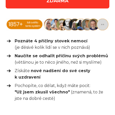
ZDARMA
Poznáte 4 příčiny stovek nemocí
(je děsivé kolik lidí se v nich poznává)
Naučíte se odhalit příčinu svých problémů
(většinou je to něco jiného, než si myslíme)
Získáte
nové nadšení do své cesty
k uzdravení
Pochopíte, co dělat, když máte pocit:
"Už jsem zkusil všechno"
(znamená, to že
jste na dobré cestě)