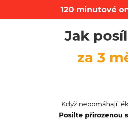
120 minutové on
Jak posíl
za 3 m
Když nepomáhají lékař
Posilte přirozenou 