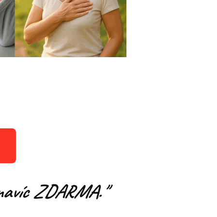
 a navíc ZDARMA."