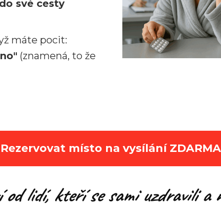
do své cesty
yž máte pocit:
hno"
(znamená, to že
Rezervovat místo na vysílání ZDARMA
í
od lidí, kteří se sami uzdravili