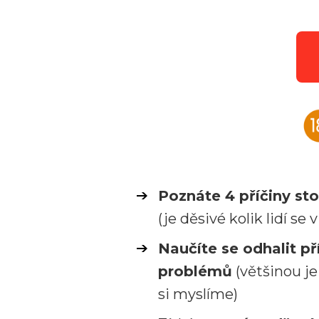
Poznáte 4 příčiny st
(je děsivé kolik lidí se
Naučíte se odhalit př
problémů
(většinou je
si myslíme)