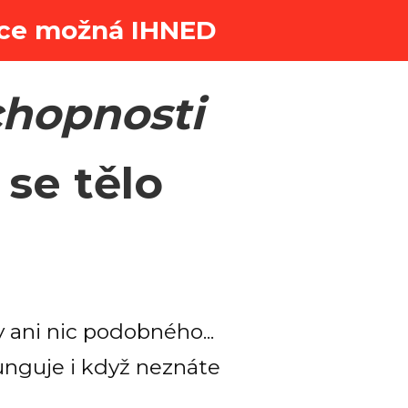
race možná IHNED
hopnosti
 se tělo
y ani nic podobného...
funguje i když neznáte