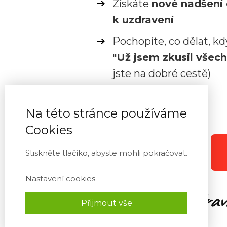
Získáte
nové nadšení 
k uzdravení
Pochopíte, co dělat, kd
"Už jsem zkusil všec
jste na dobré cestě)
Na této stránce používáme
Cookies
Stiskněte tlačíko, abyste mohli pokračovat.
Nastavení cookies
"Učte se o
zdrav
Přijmout vše