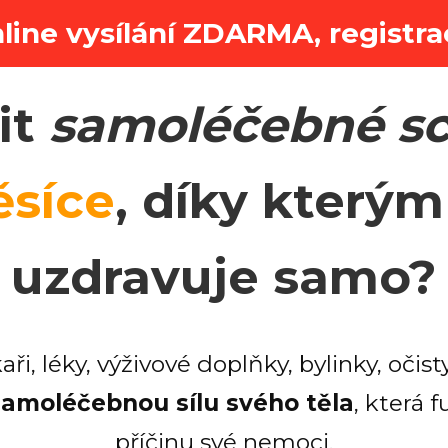
line vysílání ZDARMA, regist
it
samoléčebné sc
ěsíce
, díky kterým
uzdravuje samo?
i, léky, výživové doplňky, bylinky, očist
samoléčebnou sílu svého těla
, která 
příčinu své nemoci.