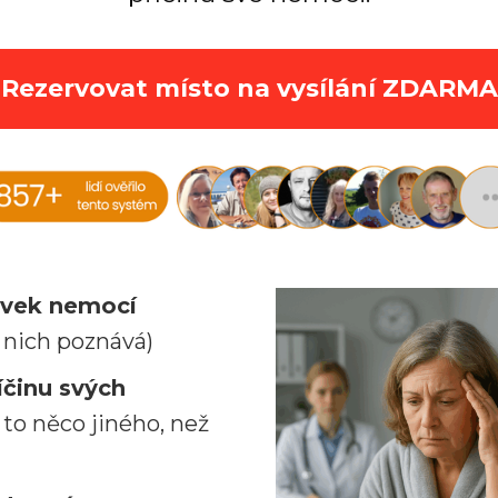
Rezervovat místo na vysílání ZDARMA
ovek nemocí
 v nich poznává)
íčinu svých
 to něco jiného, než