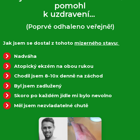
pomohl
k uzdravení...
(Poprvé odhaleno veřejně!)
Jak jsem se dostal z tohoto
mizerného stavu:
Nadváha
Atopický ekzém na obou rukou
Chodil jsem 8-10x denně na záchod
Byl jsem zadlužený
Skoro po každém jídle mi bylo nevolno
Měl jsem nezvladatelné chutě