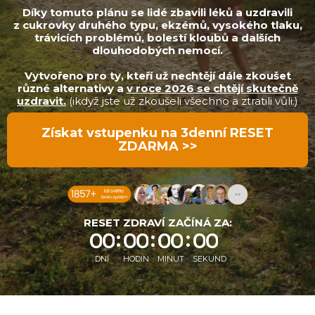
Díky tomuto plánu se lidé zbavili léků a uzdravili
z cukrovky druhého typu, ekzémů, vysokého tlaku,
trávicích problémů, bolestí kloubů a dalších
dlouhodobých nemocí.
Vytvořeno pro ty, kteří už nechtějí dále zkoušet
různé alternativy a
v roce 2026 se chtějí skutečně
uzdravit.
(ikdyž jste už zkoušeli všechno a ztratili vůli.)
Získat vstupenku na 3denní RESET
ZDARMA >>
RESET ZDRAVÍ ZAČÍNÁ ZA:
0
0
0
0
0
0
0
0
DNÍ
HODIN
MINUT
SEKUND