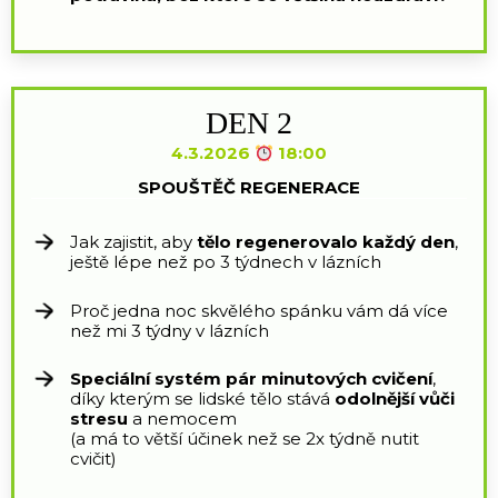
DEN 2
4.3.2026
18:00
SPOUŠTĚČ REGENERACE
Jak zajistit, aby
tělo regenerovalo každý den
,
ještě lépe než po 3 týdnech v lázních
Proč jedna noc skvělého spánku vám dá více
než mi 3 týdny v lázních
Speciální systém pár minutových cvičení
,
díky kterým se lidské tělo stává
odolnější vůči
stresu
a nemocem
(a má to větší účinek než se 2x týdně nutit
cvičit)