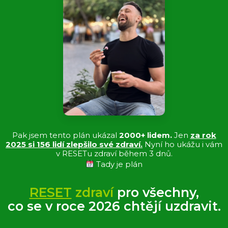
Pak jsem tento plán ukázal
2000+ lidem.
Jen
za rok
2025 si 156 lidí zlepšilo své zdraví.
Nyní ho ukážu i vám
v RESETu zdraví během 3 dnů.
Tady je plán
RESET
zdraví
pro všechny,
co se v roce 2026 chtějí uzdravit.