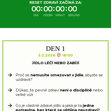
RESET ZDRAVÍ ZAČÍNÁ ZA:
0
0
0
0
0
0
0
0
DNÍ
HODIN
MINUT
SEKUND
DEN 1
3.3.2026
18:00
JÍDLO LÉČÍ NEBO ZABÍJÍ
Proč se
nemusíte omezovat v jídle
, abyste se
uzdravili?
Důkaz, že pevné zdraví
není o disciplíně
nebo
velké vůli
Co je vlastně zdravé jídlo a jaká je ta
jedna
potravina, bez které se většina neuzdraví?