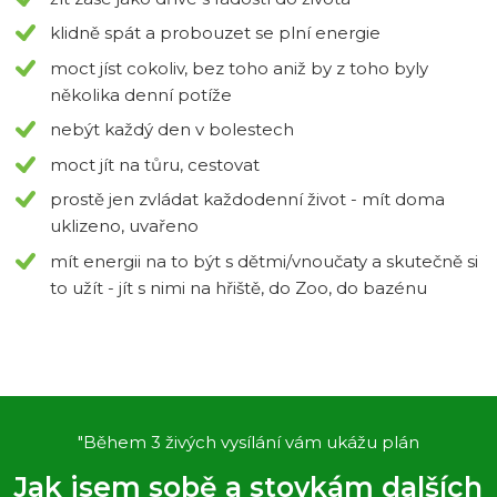
klidně spát a probouzet se plní energie
moct jíst cokoliv, bez toho aniž by z toho byly
několika denní potíže
nebýt každý den v bolestech
moct jít na tůru, cestovat
prostě jen zvládat každodenní život - mít doma
uklizeno, uvařeno
mít energii na to být s dětmi/vnoučaty a skutečně si
to užít - jít s nimi na hřiště, do Zoo, do bazénu
"Během 3 živých vysílání vám ukážu plán
Jak jsem sobě a stovkám dalších