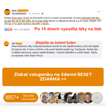
Získat vstupenku na 3denní RESET
ZDARMA >>