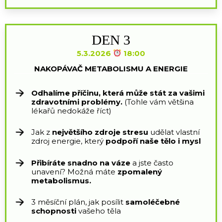
DEN 3
5.3.2026
18:00
NAKOPÁVAČ METABOLISMU A ENERGIE
Odhalíme příčinu, která může stát za vašimi
zdravotními problémy.
(Tohle vám většina
lékařů nedokáže říct)
Jak z
největšího zdroje stresu
udělat vlastní
zdroj energie, který
podpoří naše tělo i mysl
Přibíráte snadno na váze
a jste často
unavení? Možná máte
zpomalený
metabolismus.
3 měsíční plán, jak posílit
samoléčebné
schopnosti
vašeho těla