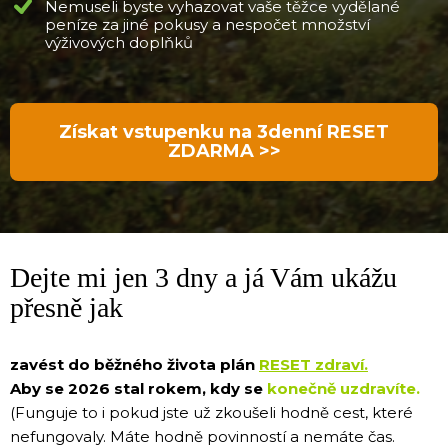
Nemuseli byste vyhazovat vaše těžce vydělané
peníze za jiné pokusy a nespočet množství
výživových doplňků
Získat vstupenku na 3denní RESET
ZDARMA >>
Dejte mi jen 3 dny a já Vám ukážu
přesně jak
zavést do běžného života plán
RESET zdraví.
Aby se 2026 stal rokem, kdy se
konečně uzdravíte.
(Funguje to i pokud jste už zkoušeli hodně cest, které
nefungovaly. Máte hodně povinností a nemáte čas.