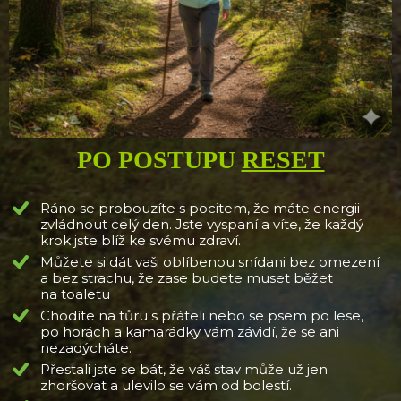
PO POSTUPU
RESET
Ráno se probouzíte s pocitem, že máte energii
zvládnout celý den. Jste vyspaní a víte, že každý
krok jste blíž ke svému zdraví.
Můžete si dát vaši oblíbenou snídani bez omezení
a bez strachu, že zase budete muset běžet
na toaletu
Chodíte na tůru s přáteli nebo se psem po lese,
po horách a kamarádky vám závidí, že se ani
nezadýcháte.
Přestali jste se bát, že váš stav může už jen
zhoršovat a ulevilo se vám od bolestí.