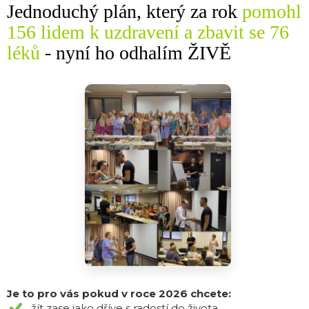
Jednoduchý plán, který za rok
pomohl
156 lidem k uzdravení a zbavit se 76
léků
-
nyní ho odhalím ŽIVĚ
Je to pro vás pokud v roce 2026 chcete:
žít zase jako dříve s radostí do života