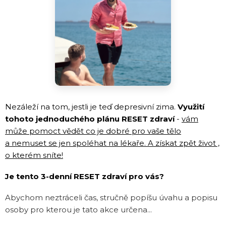
Nezáleží na tom, jestli je teď depresivní zima.
Využití
tohoto jednoduchého plánu RESET zdraví
-
vám
může pomoct vědět co je dobré pro vaše tělo
a nemuset se jen spoléhat na lékaře.
A získat zpět život ,
o kterém sníte!
Je tento 3-denní RESET zdraví pro vás?
Abychom neztráceli čas, stručně popíšu úvahu a popisu
osoby pro kterou je tato akce určena...