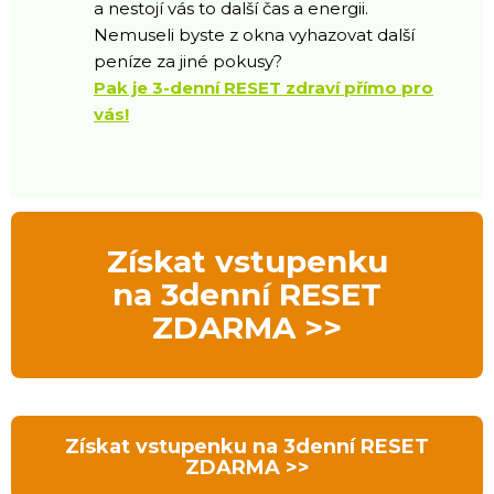
a nestojí vás to další čas a energii.
Nemuseli byste z okna vyhazovat další
peníze za jiné pokusy?
Pak je 3-denní RESET zdraví přímo pro
vás!
Získat vstupenku
na 3denní RESET
ZDARMA >>
Získat vstupenku na 3denní RESET
ZDARMA >>