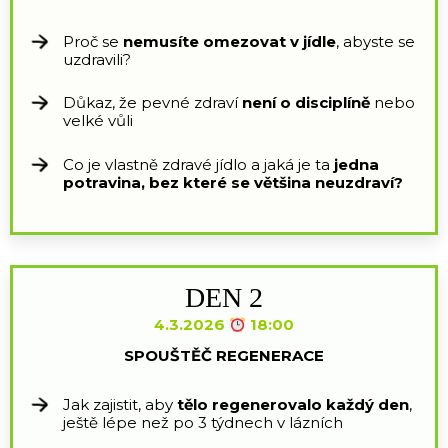
Proč se
nemusíte omezovat v jídle
, abyste se
uzdravili?
Důkaz, že pevné zdraví
není o disciplíně
nebo
velké vůli
Co je vlastně zdravé jídlo a jaká je ta
jedna
potravina, bez které se většina neuzdraví?
DEN 2
4.3.2026
18:00
SPOUŠTĚČ REGENERACE
Jak zajistit, aby
tělo regenerovalo každý den
,
ještě lépe než po 3 týdnech v lázních