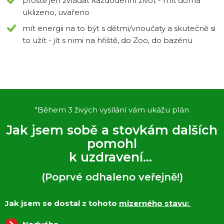
prostě jen zvládat každodenní život - mít doma
uklizeno, uvařeno
mít energii na to být s dětmi/vnoučaty a skutečně si
to užít - jít s nimi na hřiště, do Zoo, do bazénu
"Během 3 živých vysílání vám ukážu plán
Jak jsem sobě a stovkám dalších
pomohl
k uzdravení...
(Poprvé odhaleno veřejně!)
Jak jsem se dostal z tohoto
mizerného stavu: