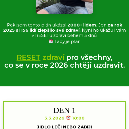
Pak jsem tento plán ukázal
2000+ lidem.
Jen
za rok
2025 si 156 lidí zlepšilo své zdraví.
Nyní ho ukážu i vám
v RESETu zdraví během 3 dnů.
Tady je plán
RESET
zdraví
pro všechny,
co se v roce 2026 chtějí uzdravit.
DEN 1
3.3.2026
18:00
JÍDLO LÉČÍ NEBO ZABÍJÍ