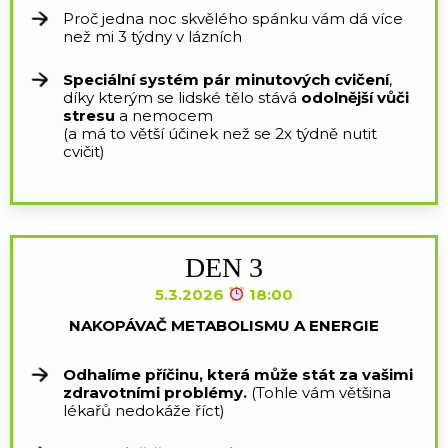
Proč jedna noc skvělého spánku vám dá více
než mi 3 týdny v lázních
Speciální systém pár minutových cvičení
,
díky kterým se lidské tělo stává
odolnější vůči
stresu
a nemocem
(a má to větší účinek než se 2x týdně nutit
cvičit)
DEN 3
5.3.2026
18:00
NAKOPÁVAČ METABOLISMU A ENERGIE
Odhalíme příčinu, která může stát za vašimi
zdravotními problémy.
(Tohle vám většina
lékařů nedokáže říct)