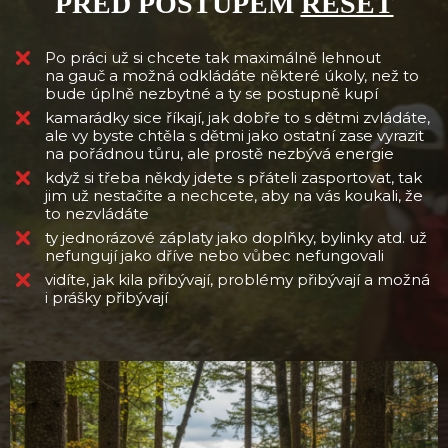
PŘED POSTUPEM
RESET
Po práci už si chcete tak maximálně lehnout
na gauč a možná odkládáte některé úkoly, než to
bude úplně nezbytné a ty se postupně kupí
kamarádky sice říkají, jak dobře to s dětmi zvládáte,
ale vy byste chtěla s dětmi jako ostatní zase vyrazit
na pořádnou tůru, ale prostě nezbývá energie
když si třeba někdy jdete s přáteli zasportovat, tak
jim už nestačíte a nechcete, aby na vás koukali, že
to nezvládáte
ty jednorázové záplaty jako doplňky, bylinky atd. už
nefungují jako dříve nebo vůbec nefungovali
vidíte, jak kila přibývají, problémy přibývají a možná
i prášky přibývají