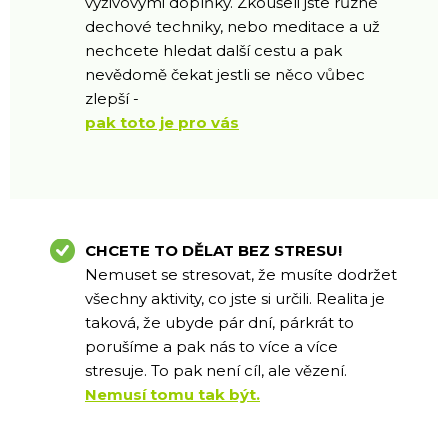
výživovými doplňky. Zkoušeli jste různé
dechové techniky, nebo meditace a už
nechcete hledat další cestu a pak
nevědomě čekat jestli se něco vůbec
zlepší -
pak toto je pro vás
CHCETE TO DĚLAT BEZ STRESU!
Nemuset se stresovat, že musíte dodržet
všechny aktivity, co jste si určili. Realita je
taková, že ubyde pár dní, párkrát to
porušíme a pak nás to více a více
stresuje. To pak není cíl, ale vězení.
Nemusí tomu tak být.