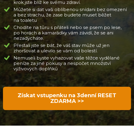
krok jste blíž ke svému zdraví.
Můžete si dát vaši oblíbenou snídani bez omezení
a bez strachu, že zase budete muset běžet
na toaletu
Chodíte na tůru s přáteli nebo se psem po lese,
po horách a kamarádky vám závidí, že se ani
nezadýcháte.
Přestali jste se bát, že váš stav může už jen
zhoršovat a ulevilo se vám od bolestí.
Nemuseli byste vyhazovat vaše těžce vydělané
peníze za jiné pokusy a nespočet množství
výživových doplňků
Získat vstupenku na 3denní RESET
ZDARMA >>