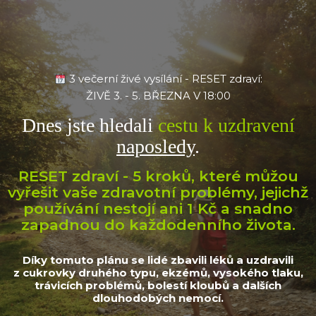
3 večerní živé vysílání - RESET zdraví:
ŽIVĚ 3. - 5. BŘEZNA V 18:00
Dnes jste hledali
cestu k uzdravení
naposledy
.
RESET zdraví - 5 kroků, které můžou
vyřešit vaše zdravotní problémy, jejichž
používání nestojí ani 1 Kč a snadno
zapadnou do každodenního života.
Díky tomuto plánu se lidé zbavili léků a uzdravili
z cukrovky druhého typu, ekzémů, vysokého tlaku,
trávicích problémů, bolestí kloubů a dalších
dlouhodobých nemocí.