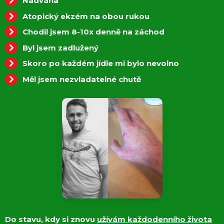
Nadváha
Atopický ekzém na obou rukou
Chodil jsem 8-10x denně na záchod
Byl jsem zadlužený
Skoro po každém jídle mi bylo nevolno
Měl jsem nezvladatelné chutě
Do stavu, kdy si znovu
užívám každodenního života