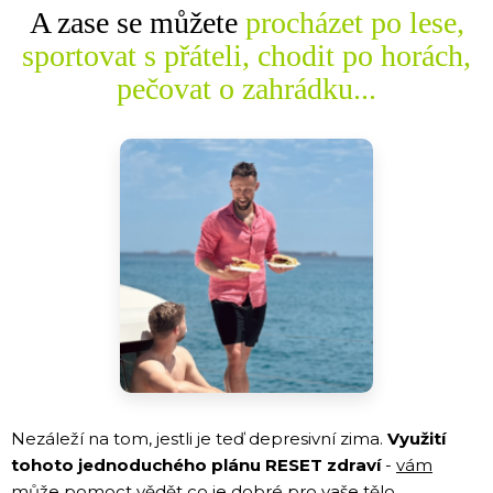
A zase se můžete
procházet po lese,
sportovat s přáteli, chodit po horách,
pečovat o zahrádku...
Nezáleží na tom, jestli je teď depresivní zima.
Využití
tohoto jednoduchého plánu RESET zdraví
-
vám
může pomoct vědět co je dobré pro vaše tělo