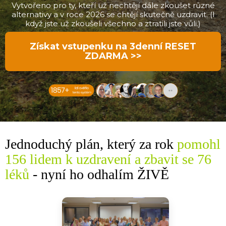
Vytvořeno pro ty, kteří už nechtějí dále zkoušet různé
alternativy a v roce 2026 se chtějí skutečně uzdravit. (I
když jste už zkoušeli všechno a ztratili jste vůli.)
Získat vstupenku na 3denní RESET
ZDARMA >>
Jednoduchý plán, který za rok
pomohl
156 lidem k uzdravení a zbavit se 76
léků
-
nyní ho odhalím ŽIVĚ