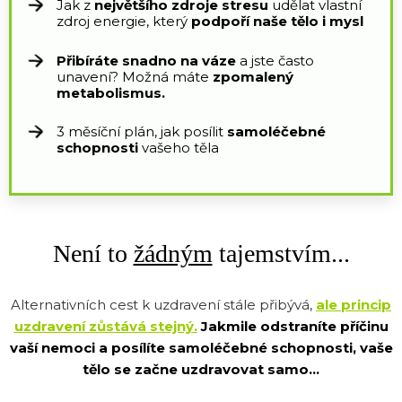
Jak z
největšího zdroje stresu
udělat vlastní
zdroj energie, který
podpoří naše tělo i mysl
Přibíráte snadno na váze
a jste často
unavení? Možná máte
zpomalený
metabolismus.
3 měsíční plán, jak posílit
samoléčebné
schopnosti
vašeho těla
Není to
žádným
tajemstvím...
Alternativních cest k uzdravení stále přibývá,
ale princip
uzdravení zůstává stejný.
Jakmile odstraníte příčinu
vaší nemoci a posílíte samoléčebné schopnosti, vaše
tělo se začne uzdravovat samo...