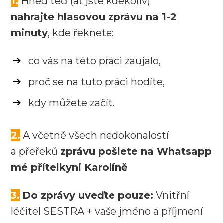
1.
Hned teď (ať jste kdekoliv)
nahrajte hlasovou zprávu na 1-2
minuty
, kde řeknete:
co vás na této práci zaujalo,
proč se na tuto práci hodíte,
kdy můžete začít.
2.
A včetně všech nedokonalostí
a přeřeků
zprávu pošlete na Whatsapp
mé přítelkyni Karolíně
3.
Do zprávy uveďte pouze:
Vnitřní
léčitel SESTRA + vaše jméno a příjmení