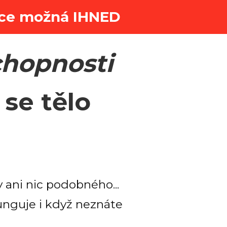
race možná IHNED
hopnosti
 se tělo
y ani nic podobného...
funguje i když neznáte