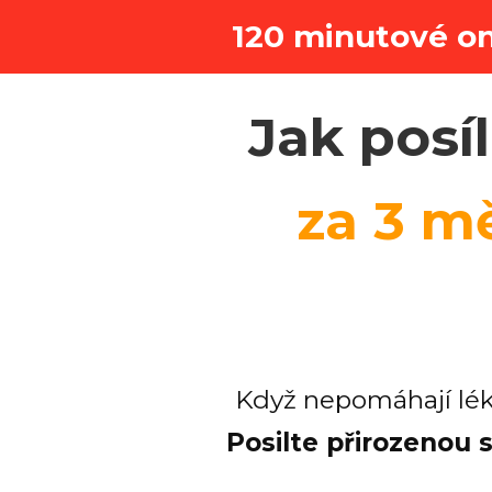
120 minutové on
Jak posíl
za 3 m
Když nepomáhají lékař
Posilte přirozenou 