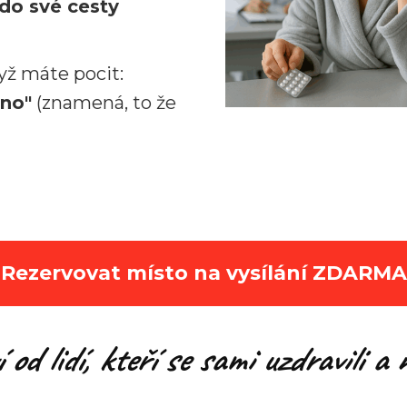
do své cesty
yž máte pocit:
hno"
(znamená, to že
Rezervovat místo na vysílání ZDARMA
í
od lidí, kteří se sami uzdravili