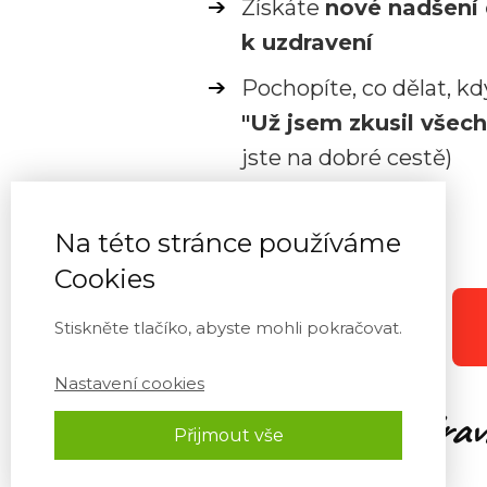
Získáte
nové nadšení 
k uzdravení
Pochopíte, co dělat, kd
"Už jsem zkusil všec
jste na dobré cestě)
Na této stránce používáme
Cookies
Stiskněte tlačíko, abyste mohli pokračovat.
Nastavení cookies
"Učte se o
zdrav
Přijmout vše