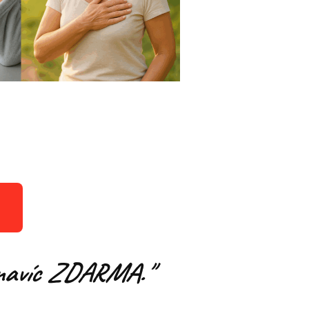
 a navíc ZDARMA."