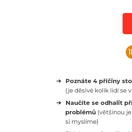
Poznáte 4 příčiny st
(je děsivé kolik lidí se
Naučíte se odhalit př
problémů
(většinou je
si myslíme)