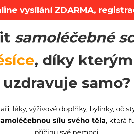
line vysílání ZDARMA, regist
it
samoléčebné sc
ěsíce
, díky kterým
uzdravuje samo?
i, léky, výživové doplňky, bylinky, očist
samoléčebnou sílu svého těla
, která 
příčinu své nemoci.