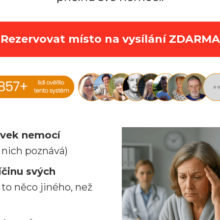
Rezervovat místo na vysílání ZDARMA
ovek nemocí
 v nich poznává)
íčinu svých
 to něco jiného, než