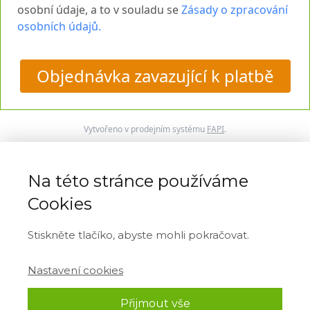
osobní údaje, a to v souladu se
Zásady o zpracování
osobních údajů.
Objednávka zavazující k platbě
Vytvořeno v prodejním systému
FAPI
.
ZABEZPEČENÁ PLATBA
Na této stránce používáme
Cookies
Stiskněte tlačíko, abyste mohli pokračovat.
Nevíte si rady?
Napište nám kdykoliv
na
podpora@jistoucestoukezdravi.cz
nebo zavolejte
na
+420 777 352 599
Nastavení cookies
Nechci nabídku využít. Chci úspěšně dokončit
Přijmout vše