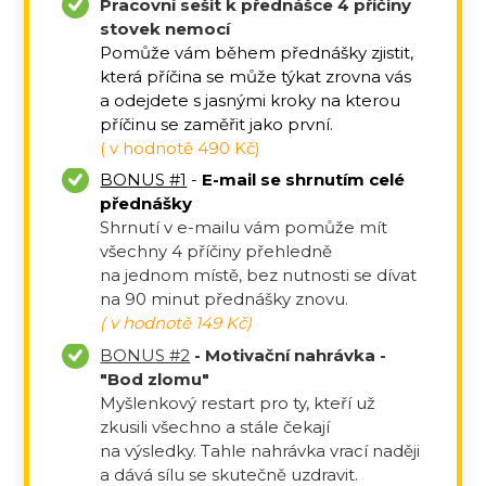
Pracovní sešit k přednášce 4 příčiny
stovek nemocí
Pomůže vám během přednášky zjistit,
která příčina se může týkat zrovna vás
a odejdete s jasnými kroky na kterou
příčinu se zaměřit jako první.
( v hodnotě 490 Kč)
BONUS #1
-
E-mail se shrnutím celé
přednášky
Shrnutí v e-mailu vám pomůže mít
všechny 4 příčiny přehledně
na jednom místě, bez nutnosti se dívat
na 90 minut přednášky znovu.
( v hodnotě 149 Kč)
BONUS #2
- Motivační nahrávka -
"Bod zlomu"
Myšlenkový restart pro ty, kteří už
zkusili všechno a stále čekají
na výsledky. Tahle nahrávka vrací naději
a dává sílu se skutečně uzdravit.