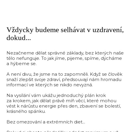
Vždycky budeme selhávat v uzdravení,
dokud...
Nezačneme dělat správné základy, bez kterých naše
tělo nefunguje. To jak jíme, pijeme, spíme, dýcháme
a hýbeme se.
A není divu, že jsme na to zapomněli. Když se člověk
snaží zlepšit svoje zdraví, předsouvají nám hromadu
informací ve kterých se nikdo nevyzná.
Na vysílání vám ukážu jednoduchý plán krok
za krokem, jak dělat právě míň věcí, které mohou
vést k nárůstu energie přes den, zbavení se bolestí,
krásného spánku.
Bez omezování a extrémních diet...