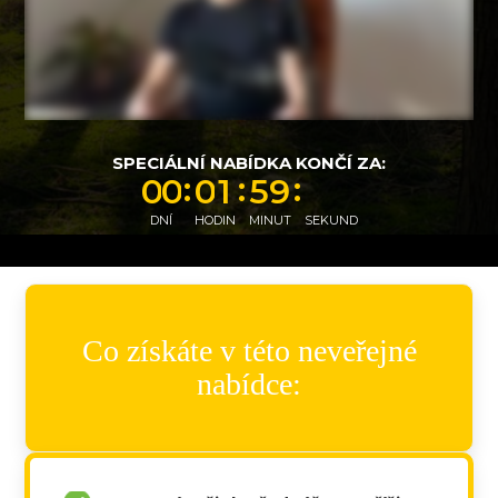
SPECIÁLNÍ NABÍDKA KONČÍ ZA:
8
0
0
0
1
5
9
4
DNÍ
HODIN
MINUT
SEKUND
Co získáte v této neveřejné
nabídce: