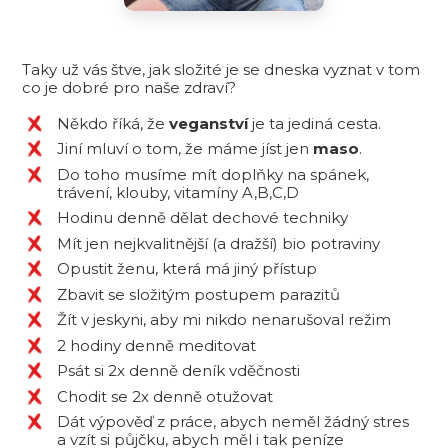
Taky už vás štve, jak složité je se dneska vyznat v tom
co je dobré pro naše zdraví?
Někdo říká, že
veganství
je ta jediná cesta.
Jiní mluví o tom, že máme jíst jen
maso
.
Do toho musíme mít doplňky na spánek,
trávení, klouby, vitamíny A,B,C,D
Hodinu denně dělat dechové techniky
Mít jen nejkvalitnější (a dražší) bio potraviny
Opustit ženu, která má jiný přístup
Zbavit se složitým postupem parazitů
Žít v jeskyni, aby mi nikdo nenarušoval režim
2 hodiny denně meditovat
Psát si 2x denně deník vděčnosti
Chodit se 2x denně otužovat
Dát výpověď z práce, abych neměl žádný stres
a vzít si půjčku, abych měl i tak peníze