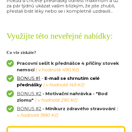
Pokud si chcete přednášky odnést maximum a už
za pár týdnů ukázat vašim blízkým, že jste zhubli,
přestali brát léky nebo se i kompletně uzdravili...
Využijte této neveřejné nabídky:
Co vše získáte?
Pracovní sešit k přednášce 4 příčiny stovek
nemocí
( v hodnotě 490 Kč)
BONUS #1
-
E-mail se shrnutím celé
přednášky
( v hodnotě 149 Kč)
BONUS #2
- Motivační nahrávka - "Bod
zlomu"
( v hodnotě 290 Kč)
BONUS #2
- Minikurz zdravého stravování
(
v hodnotě 1990 Kč)