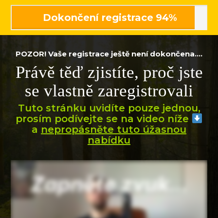
Dokončení registrace
94%
POZOR! Vaše registrace ještě není dokončena....
Právě těď zjistíte, proč jste
se vlastně zaregistrovali
Tuto stránku uvidíte pouze jednou,
prosím podívejte se na video níže
a
nepropásněte tuto úžasnou
nabídku