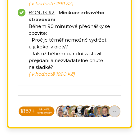
( v hodnotě 290 Kč)
BONUS #2
- Minikurz zdravého
stravování
Během 90 minutové přednášky se
dozvíte:
- Proč je téměř nemožné vydržet
u jakékoliv diety?
- Jak už během pár dní zastavit
přejídání a nezvladatelné chutě
na sladké?
( v hodnotě 1990 Kč)