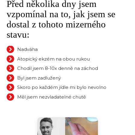
Před několika dny jsem
vzpomínal na to, jak jsem se
dostal z tohoto mizerného
stavu:
Nadváha
Atopický ekzém na obou rukou
Chodil jsem 8-10x denně na záchod
Byl jsem zadlužený
Skoro po každém jídle mi bylo nevolno
Měl jsem nezvladatelné chutě