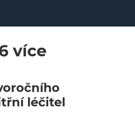
6 více
ovoročního
řní léčitel