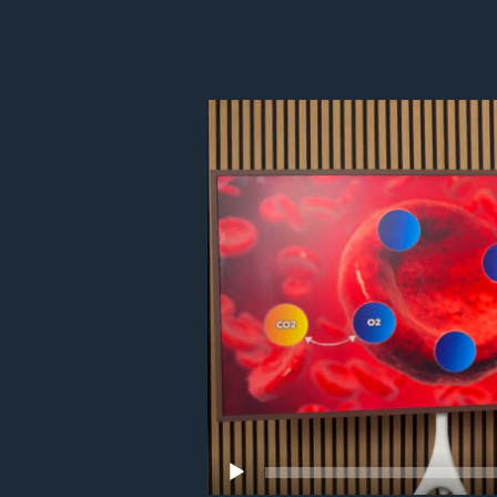
Video
přehrávač