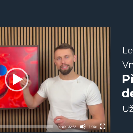
Le
Vn
P
d
Už
00:00
|
32:53
1.00x