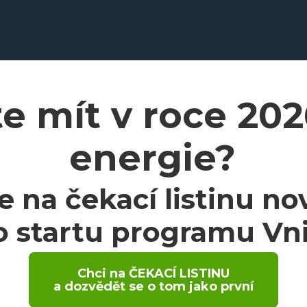
e mít v roce 202
energie?
se na čekací listinu n
 startu programu Vnit
Chci na ČEKACÍ LISTINU
a dozvědět se o tom jako první