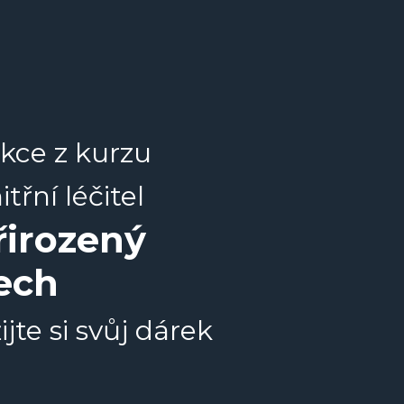
kce z kurzu
itřní léčitel
řirozený
ech
ijte si svůj dárek