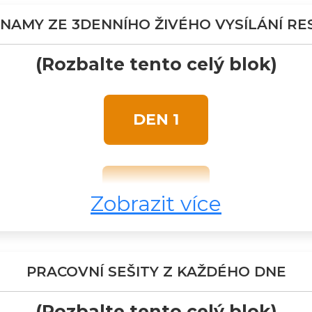
NAMY ZE 3DENNÍHO ŽIVÉHO VYSÍLÁNÍ RE
(Rozbalte tento celý blok)
DEN 1
DEN 2
Zobrazit více
DEN 3
PRACOVNÍ SEŠITY Z KAŽDÉHO DNE
: SPOUŠTĚČ REGE
(Rozbalte tento celý blok)