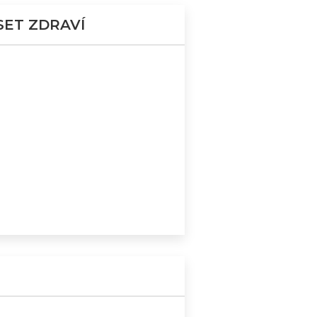
SET ZDRAVÍ
NERACE