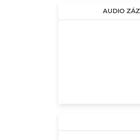
AUDIO ZÁZ
DEN 2