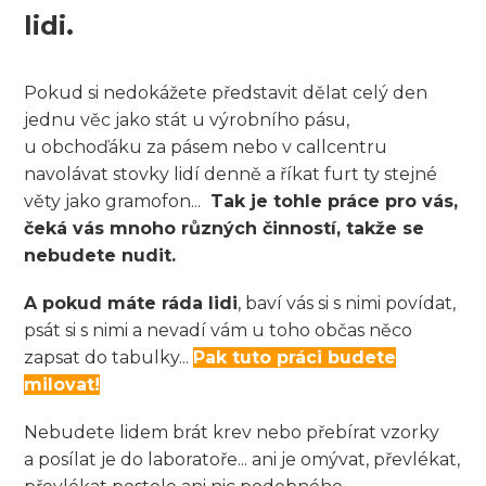
lidi.
Pokud si nedokážete představit dělat celý den
jednu věc jako stát u výrobního pásu,
u obchoďáku za pásem nebo v callcentru
navolávat stovky lidí denně a říkat furt ty stejné
věty jako gramofon...
Tak je tohle práce pro vás,
čeká vás mnoho různých činností, takže se
nebudete nudit.
A pokud máte ráda lidi
, baví vás si s nimi povídat,
psát si s nimi a nevadí vám u toho občas něco
zapsat do tabulky...
Pak tuto práci budete
milovat!
Nebudete lidem brát krev nebo přebírat vzorky
a posílat je do laboratoře... ani je omývat, převlékat,