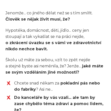
Jenomže... co jiného dělat než se s tím smířit.
Člověk se nějak živit musí, že?
Hypotéka, domácnost, děti, jídlo... ceny jen
stoupají a tak vykašlat se na práci nejde,
o zkrácení úvazku se s vámi ve zdravotnictví
nikdo nechce bavit.
Školu už máte za sebou, vzít to zpět nejde
a stejně byste asi neměnila, že? Jenže...
jaké máte
se svým vzděláním jiné možnosti?
Chcete snad někam za
pokladní pás nebo
do fabriky
? Asi ne...
Do kanceláře by vás vzali... ale tam by
zase chybělo téma zdraví a pomoc lidem,
že?