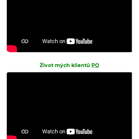
Život mých klientů
PO