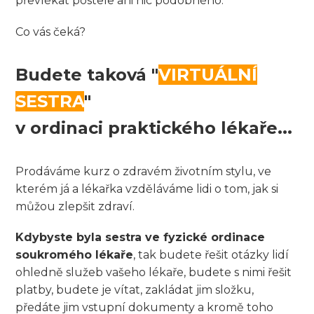
převlékat postele ani nic podobného.
Co vás čeká?
Budete taková "
VIRTUÁLNÍ
SESTRA
"
v ordinaci praktického lékaře...
Prodáváme kurz o zdravém životním stylu, ve
kterém já a lékařka vzděláváme lidi o tom, jak si
můžou zlepšit zdraví.
Kdybyste byla sestra ve fyzické ordinace
soukromého lékaře
, tak budete řešit otázky lidí
ohledně služeb vašeho lékaře, budete s nimi řešit
platby, budete je vítat, zakládat jim složku,
předáte jim vstupní dokumenty a kromě toho