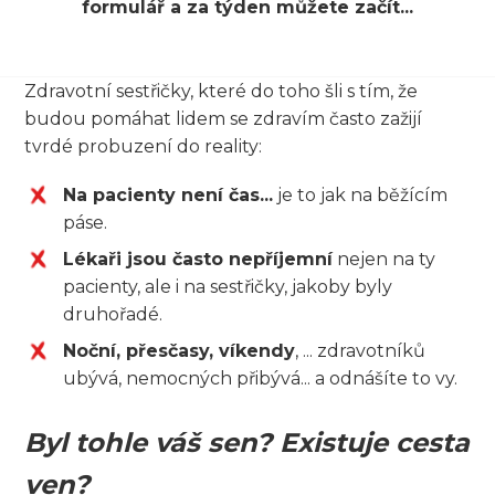
formulář a za týden můžete začít...
Zdravotní sestřičky, které do toho šli s tím, že
budou pomáhat lidem se zdravím často zažijí
tvrdé probuzení do reality:
Na pacienty není čas...
je to jak na běžícím
páse.
Lékaři jsou často nepříjemní
nejen na ty
pacienty, ale i na sestřičky, jakoby byly
druhořadé.
Noční, přesčasy, víkendy
, ... zdravotníků
ubývá, nemocných přibývá... a odnášíte to vy.
Byl tohle váš sen? Existuje cesta
ven?