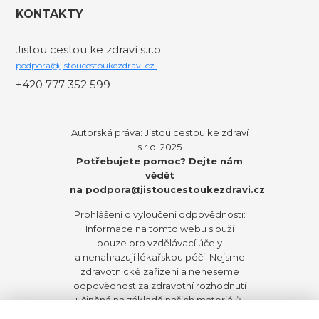
KONTAKTY
Jistou cestou ke zdraví s.r.o.
podpora@jistoucestoukezdravi.cz
+420 777 352 599
Autorská práva: Jistou cestou ke zdraví
s.r.o. 2025
Potřebujete pomoc? Dejte nám
vědět
na
podpora@jistoucestoukezdravi.cz
Prohlášení o vyloučení odpovědnosti:
Informace na tomto webu slouží
pouze pro vzdělávací účely
a nenahrazují lékařskou péči. Nejsme
zdravotnické zařízení a neneseme
odpovědnost za zdravotní rozhodnutí
učiněná na základě našich materiálů.
Před zahájením jakýchkoli změn ve