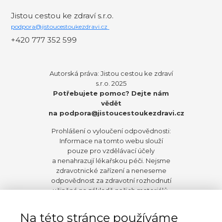
Jistou cestou ke zdraví s.r.o.
podpora@jistoucestoukezdravi.cz
+420 777 352 599
Autorská práva: Jistou cestou ke zdraví
s.r.o. 2025
Potřebujete pomoc? Dejte nám
vědět
na
podpora@jistoucestoukezdravi.cz
Prohlášení o vyloučení odpovědnosti:
Informace na tomto webu slouží
pouze pro vzdělávací účely
a nenahrazují lékařskou péči. Nejsme
zdravotnické zařízení a neneseme
odpovědnost za zdravotní rozhodnutí
učiněná na základě našich materiálů.
Před zahájením jakýchkoli změn ve
stravování, životním stylu nebo užívání
Na této stránce používáme
doplňků doporučujeme konzultaci