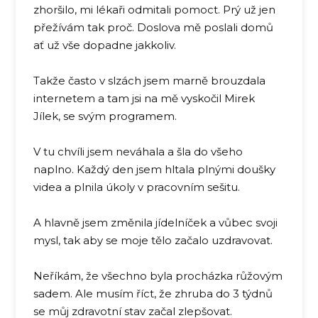
zhoršilo, mi lékaři odmitali pomoct. Prý už jen
přežívám tak proč. Doslova mě poslali domů
ať už vše dopadne jakkoliv.
Takže často v slzách jsem marně brouzdala
internetem a tam jsi na mě vyskočil Mirek
Jílek, se svým programem.
V tu chvíli jsem neváhala a šla do všeho
naplno. Každý den jsem hltala plnými doušky
videa a plnila úkoly v pracovním sešitu.
A hlavně jsem změnila jídelníček a vůbec svoji
mysl, tak aby se moje tělo začalo uzdravovat.
Neříkám, že všechno byla procházka růžovým
sadem. Ale musím říct, že zhruba do 3 týdnů
se můj zdravotní stav začal zlepšovat.