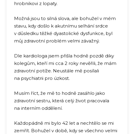
hrobnikovi z lopaty.
Možná jsou to silná slova, ale bohužel v mém
stavu, kdy došlo k akutnímu selhání srdce
v důsledku těžké dyastolické dysfunkce, byl
můj zdravotní problém velmi závažný.
Dle kardiologa jsem přišla hodně pozdě diky
kolegům, kteří mi cca 2 roky nevěřili, že mám
zdravotní potíže. Neustále mě posílali
na psychiatrii pro úzkost.
Musím říct, že mě to hodně zasáhlo jako
zdravotní sestru, která celý život pracovala
na interním oddělení.
Každopádně mi bylo 42 let a nechtělo se mi
zemřít. Bohužel v době, kdy se všechno velmi