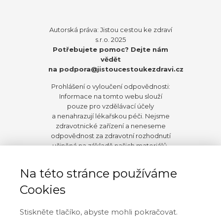
Autorská práva: Jistou cestou ke zdraví
s.r.o. 2025
Potřebujete pomoc? Dejte nám
vědět
na
podpora@jistoucestoukezdravi.cz
Prohlášení o vyloučení odpovědnosti:
Informace na tomto webu slouží
pouze pro vzdělávací účely
a nenahrazují lékařskou péči. Nejsme
zdravotnické zařízení a neneseme
odpovědnost za zdravotní rozhodnutí
učiněná na základě našich materiálů.
Před zahájením jakýchkoli změn ve
stravování, životním stylu nebo užívání
Na této stránce používáme
doplňků doporučujeme konzultaci
s vaším ošetřujícím lékařem.
Cookies
V maximálním rozsahu povoleném
Stiskněte tlačíko, abyste mohli pokračovat.
zákonem se autor a spřízněné