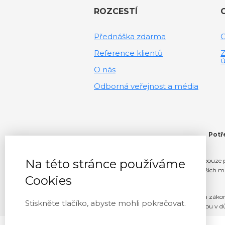
ROZCESTÍ
Přednáška zdarma
Reference klientů
Z
ú
O nás
Odborná veřejnost a média
Potř
Na této stránce používáme
Informace na tomto webu slouží pouze p
rozhodnutí učiněná na základě našich ma
Cookies
V maximálním rozsahu povoleném zákonem s
Stiskněte tlačíko, abyste mohli pokračovat.
nepřímo vzniknou v dů