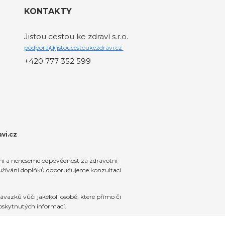
KONTAKTY
Jistou cestou ke zdraví s.r.o.
podpora@jistoucestoukezdravi.cz
+420 777 352 599
vi.cz
ení a neneseme odpovědnost za zdravotní
 užívání doplňků doporučujeme konzultaci
vazků vůči jakékoli osobě, které přímo či
oskytnutých informací.