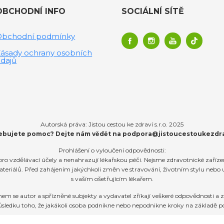
OBCHODNÍ INFO
SOCIÁLNÍ SÍTĚ
Obchodní podmínky
ásady ochrany osobních
dajů
Autorská práva: Jistou cestou ke zdraví s.r.o. 2025
ebujete pomoc? Dejte nám vědět na
podpora@jistoucestoukezdra
Prohlášení o vyloučení odpovědnosti:
ro vzdělávací účely a nenahrazují lékařskou péči. Nejsme zdravotnické zaříz
teriálů. Před zahájením jakýchkoli změn ve stravování, životním stylu nebo
s vaším ošetřujícím lékařem.
e autor a spřízněné subjekty a vydavatel zříkají veškeré odpovědnosti a zá
sledku toho, že jakákoli osoba podnikne nebo nepodnikne kroky na základě p