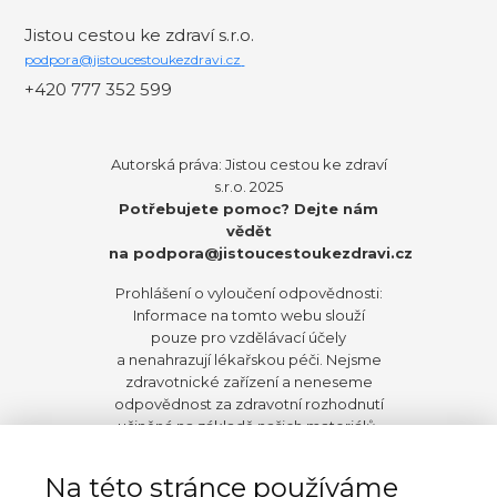
Jistou cestou ke zdraví s.r.o.
podpora@jistoucestoukezdravi.cz
+420 777 352 599
Autorská práva: Jistou cestou ke zdraví
s.r.o. 2025
Potřebujete pomoc? Dejte nám
vědět
na
podpora@jistoucestoukezdravi.cz
Prohlášení o vyloučení odpovědnosti:
Informace na tomto webu slouží
pouze pro vzdělávací účely
a nenahrazují lékařskou péči. Nejsme
zdravotnické zařízení a neneseme
odpovědnost za zdravotní rozhodnutí
učiněná na základě našich materiálů.
Před zahájením jakýchkoli změn ve
stravování, životním stylu nebo užívání
Na této stránce používáme
doplňků doporučujeme konzultaci