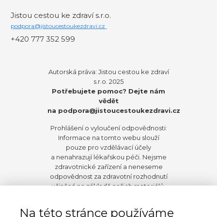
Jistou cestou ke zdraví s.r.o.
podpora@jistoucestoukezdravi.cz
+420 777 352 599
Autorská práva: Jistou cestou ke zdraví
s.r.o. 2025
Potřebujete pomoc? Dejte nám
vědět
na
podpora@jistoucestoukezdravi.cz
Prohlášení o vyloučení odpovědnosti:
Informace na tomto webu slouží
pouze pro vzdělávací účely
a nenahrazují lékařskou péči. Nejsme
zdravotnické zařízení a neneseme
odpovědnost za zdravotní rozhodnutí
učiněná na základě našich materiálů.
Před zahájením jakýchkoli změn ve
stravování, životním stylu nebo užívání
Na této stránce používáme
doplňků doporučujeme konzultaci