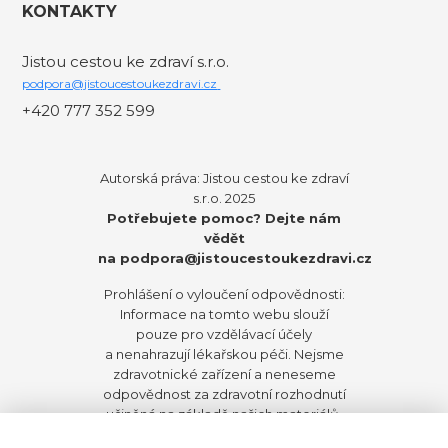
KONTAKTY
Jistou cestou ke zdraví s.r.o.
podpora@jistoucestoukezdravi.cz
+420 777 352 599
Autorská práva: Jistou cestou ke zdraví
s.r.o. 2025
Potřebujete pomoc? Dejte nám
vědět
na
podpora@jistoucestoukezdravi.cz
Prohlášení o vyloučení odpovědnosti:
Informace na tomto webu slouží
pouze pro vzdělávací účely
a nenahrazují lékařskou péči. Nejsme
zdravotnické zařízení a neneseme
odpovědnost za zdravotní rozhodnutí
učiněná na základě našich materiálů.
Před zahájením jakýchkoli změn ve