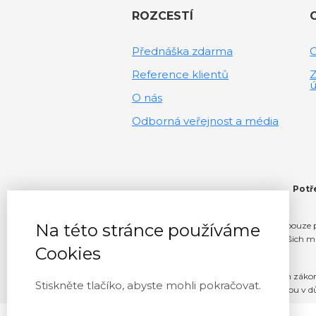
ROZCESTÍ
Přednáška zdarma
Reference klientů
Z
ú
O nás
Odborná veřejnost a média
Potř
Na této stránce používáme
Informace na tomto webu slouží pouze p
rozhodnutí učiněná na základě našich ma
Cookies
V maximálním rozsahu povoleném zákonem s
Stiskněte tlačíko, abyste mohli pokračovat.
nepřímo vzniknou v dů