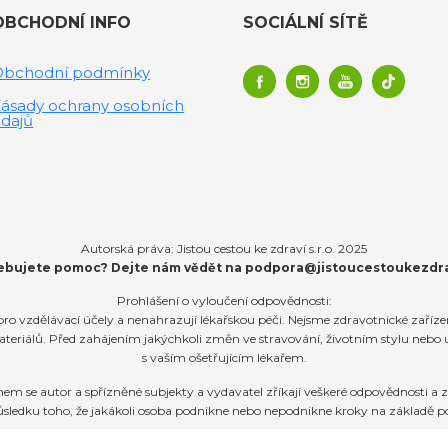
OBCHODNÍ INFO
SOCIÁLNÍ SÍTĚ
Obchodní podmínky
ásady ochrany osobních
dajů
Autorská práva: Jistou cestou ke zdraví s.r.o. 2025
ebujete pomoc? Dejte nám vědět na
podpora@jistoucestoukezdra
Prohlášení o vyloučení odpovědnosti:
ro vzdělávací účely a nenahrazují lékařskou péči. Nejsme zdravotnické zaříz
teriálů. Před zahájením jakýchkoli změn ve stravování, životním stylu nebo
s vaším ošetřujícím lékařem.
e autor a spřízněné subjekty a vydavatel zříkají veškeré odpovědnosti a zá
sledku toho, že jakákoli osoba podnikne nebo nepodnikne kroky na základě p