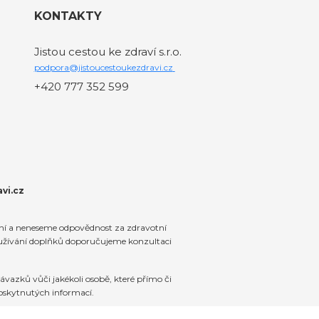
KONTAKTY
Jistou cestou ke zdraví s.r.o.
podpora@jistoucestoukezdravi.cz
+420 777 352 599
vi.cz
ení a neneseme odpovědnost za zdravotní
 užívání doplňků doporučujeme konzultaci
vazků vůči jakékoli osobě, které přímo či
oskytnutých informací.