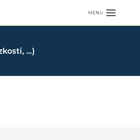
MENU
kosti, …)