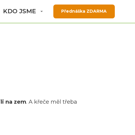
KDO JSME
Přednáška ZDARMA
ili na zem
. A křeče měl třeba