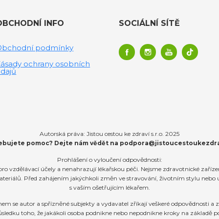
OBCHODNÍ INFO
SOCIÁLNÍ SÍTĚ
Obchodní podmínky
ásady ochrany osobních
dajů
Autorská práva: Jistou cestou ke zdraví s.r.o. 2025
ebujete pomoc? Dejte nám vědět na
podpora@jistoucestoukezdra
Prohlášení o vyloučení odpovědnosti:
ro vzdělávací účely a nenahrazují lékařskou péči. Nejsme zdravotnické zaříz
teriálů. Před zahájením jakýchkoli změn ve stravování, životním stylu nebo
s vaším ošetřujícím lékařem.
e autor a spřízněné subjekty a vydavatel zříkají veškeré odpovědnosti a zá
sledku toho, že jakákoli osoba podnikne nebo nepodnikne kroky na základě p