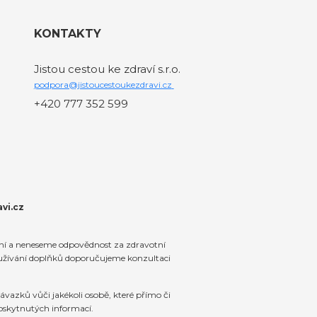
KONTAKTY
Jistou cestou ke zdraví s.r.o.
podpora@jistoucestoukezdravi.cz
+420 777 352 599
vi.cz
ení a neneseme odpovědnost za zdravotní
 užívání doplňků doporučujeme konzultaci
vazků vůči jakékoli osobě, které přímo či
oskytnutých informací.