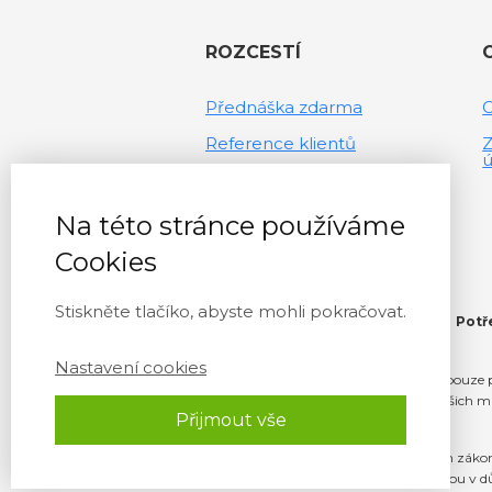
ROZCESTÍ
Přednáška zdarma
Reference klientů
Z
ú
O nás
Odborná veřejnost a média
Na této stránce používáme
Cookies
Stiskněte tlačíko, abyste mohli pokračovat.
Potř
Nastavení cookies
Informace na tomto webu slouží pouze p
rozhodnutí učiněná na základě našich ma
Přijmout vše
V maximálním rozsahu povoleném zákonem s
nepřímo vzniknou v dů