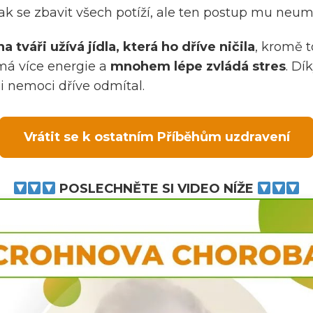
jak se zbavit všech potíží, ale ten postup mu neu
tváři užívá jídla, která ho dříve ničila
, kromě t
 má více energie a
mnohem lépe zvládá stres
. D
i nemoci dříve odmítal.
Vrátit se k ostatním Příběhům uzdravení
POSLECHNĚTE SI VIDEO NÍŽE