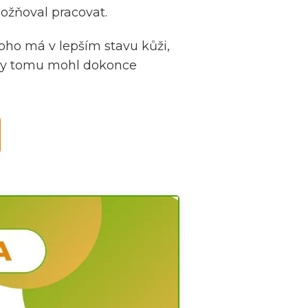
možňoval pracovat.
oho má v lepším stavu kůži,
íky tomu mohl dokonce