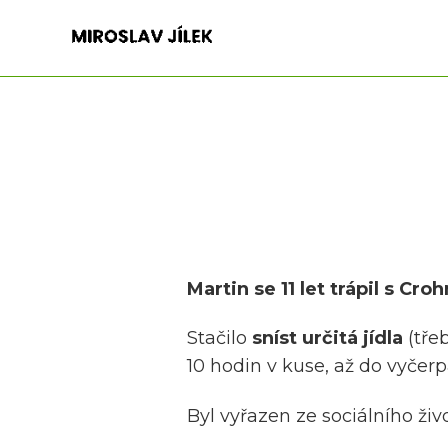
Martin se 11 let trápil s Cr
Stačilo
sníst určitá jídla
(tře
10 hodin v kuse, až do vyčerp
Byl vyřazen ze sociálního živo