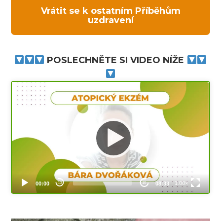
Vrátit se k ostatním Příběhům
uzdravení
POSLECHNĚTE SI VIDEO NÍŽE