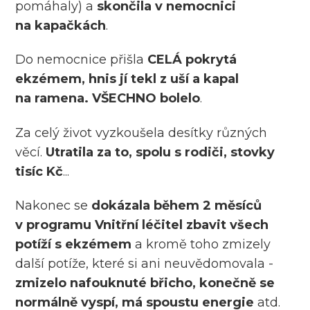
pomáhaly) a
skončila v nemocnici
na kapačkách
.
Do nemocnice přišla
CELÁ pokrytá
ekzémem, hnis jí tekl z uší a kapal
na ramena. VŠECHNO bolelo
.
Za celý život vyzkoušela desítky různých
věcí.
Utratila za to, spolu s rodiči, stovky
tisíc Kč
...
Nakonec se
dokázala během 2 měsíců
v programu Vnitřní léčitel zbavit všech
potíží s ekzémem
a kromě toho zmizely
další potíže, které si ani neuvědomovala -
zmizelo nafouknuté břicho, konečně se
normálně vyspí, má spoustu energie
atd.