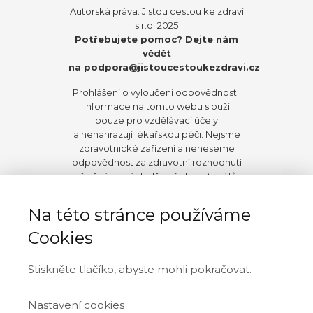
Autorská práva: Jistou cestou ke zdraví
s.r.o. 2025
Potřebujete pomoc? Dejte nám
vědět
na
podpora@jistoucestoukezdravi.cz
Prohlášení o vyloučení odpovědnosti:
Informace na tomto webu slouží
pouze pro vzdělávací účely
a nenahrazují lékařskou péči. Nejsme
zdravotnické zařízení a neneseme
odpovědnost za zdravotní rozhodnutí
učiněná na základě našich materiálů.
Před zahájením jakýchkoli změn ve
stravování, životním stylu nebo užívání
Na této stránce používáme
doplňků doporučujeme konzultaci
s vaším ošetřujícím lékařem.
Cookies
V maximálním rozsahu povoleném
Stiskněte tlačíko, abyste mohli pokračovat.
zákonem se autor a spřízněné
subjekty a vydavatel zříkají veškeré
odpovědnosti a závazků vůči jakékoli
Nastavení cookies
osobě, které přímo či nepřímo