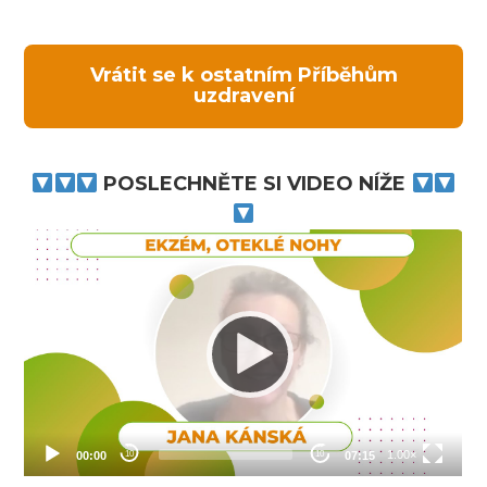
Vrátit se k ostatním Příběhům
uzdravení
POSLECHNĚTE SI VIDEO NÍŽE