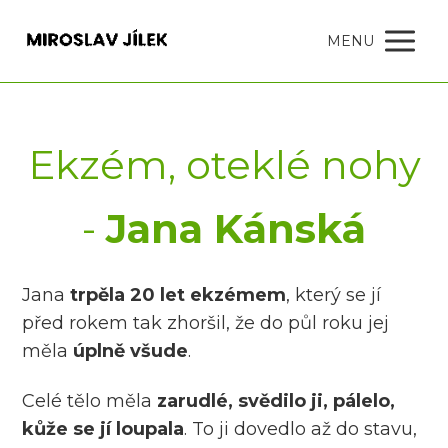
MENU
Ekzém, oteklé nohy
-
Jana Kánská
Jana
trpěla 20 let ekzémem
, který se jí
před rokem tak zhoršil, že do půl roku jej
měla
úplně všude
.
Celé tělo měla
zarudlé, svědilo ji, pálelo,
kůže se jí loupala
. To ji dovedlo až do stavu,