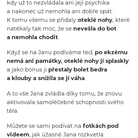
kdy už to nezvládala ani její psychika
a nakonec už nemohla ani dobře spát.
K tomu všemu se přidaly
oteklé nohy
, které
natékaly tak moc, že se
nevešla do bot
a nemohla chodit
.
Když se na Janu podíváme teď,
po ekzému
nemá ani památky, oteklé nohy jí splaskly
a jako bonus ji
přestaly bolet bedra
a klouby a snížila se jí váha
.
A to vše Jana zvládla díky tomu, že znovu
aktivovala samoléčebné schopnosti svého
těla.
Můžete se sami podívat na
fotkách pod
videem
, jak úžasně Jana rozkvetla.