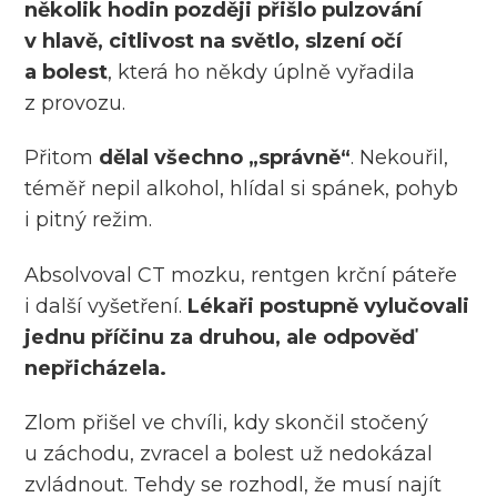
několik hodin později přišlo pulzování
v hlavě, citlivost na světlo, slzení očí
a bolest
, která ho někdy úplně vyřadila
z provozu.
Přitom
dělal všechno „správně“
. Nekouřil,
téměř nepil alkohol, hlídal si spánek, pohyb
i pitný režim.
Absolvoval CT mozku, rentgen krční páteře
i další vyšetření.
Lékaři postupně vylučovali
jednu příčinu za druhou, ale odpověď
nepřicházela.
Zlom přišel ve chvíli, kdy skončil stočený
u záchodu, zvracel a bolest už nedokázal
zvládnout. Tehdy se rozhodl, že musí najít