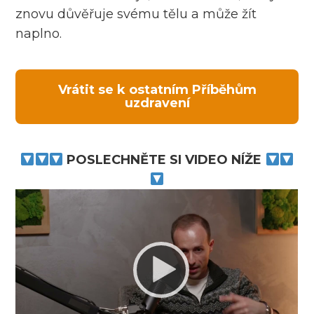
znovu důvěřuje svému tělu a může žít
naplno.
Vrátit se k ostatním Příběhům
uzdravení
POSLECHNĚTE SI VIDEO NÍŽE