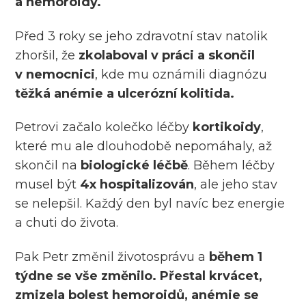
a hemoroidy.
Před 3 roky se jeho zdravotní stav natolik
zhoršil, že
zkolaboval v práci a skončil
v nemocnici
, kde mu oznámili diagnózu
těžká anémie a ulcerózní kolitida.
Petrovi začalo kolečko léčby
kortikoidy
,
které mu ale dlouhodobě nepomáhaly, až
skončil na
biologické léčbě
. Během léčby
musel být
4x hospitalizován
, ale jeho stav
se nelepšil. Každý den byl navíc bez energie
a chuti do života.
Pak Petr změnil životosprávu a
během 1
týdne se vše změnilo. Přestal krvácet,
zmizela bolest hemoroidů, anémie se