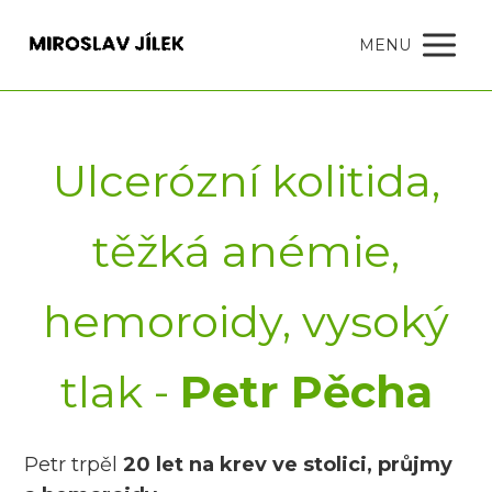
MENU
Ulcerózní kolitida,
těžká anémie,
hemoroidy, vysoký
tlak -
Petr Pěcha
Petr trpěl
20 let na krev ve stolici, průjmy